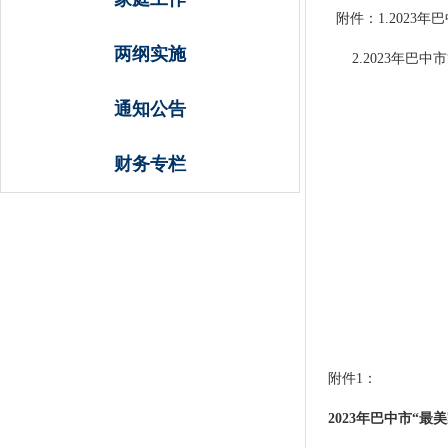
附件：1.2023年
两纲实施
2.2023年巴中市
通知公告
财务专栏
巴
20
附件1：
2023年巴中市“最