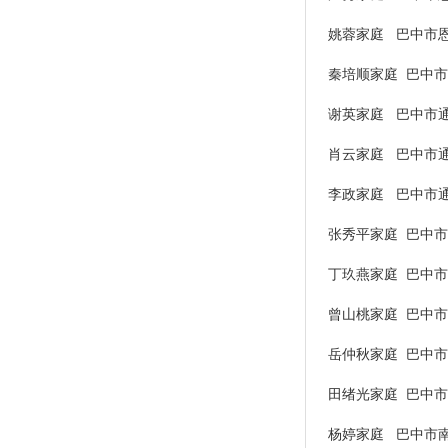
姚蓉家庭 巴中市
秦培顺家庭 巴中
谢英家庭 巴中市
肖云家庭 巴中市
李政家庭 巴中市
张秀平家庭 巴中
丁玖燕家庭 巴中
曾山桃家庭 巴中
岳仲秋家庭 巴中
田绪光家庭 巴中
杨婷家庭 巴中市