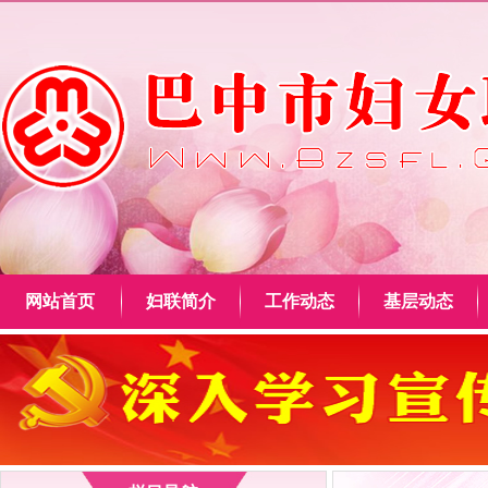
网站首页
妇联简介
工作动态
基层动态