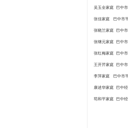
吴玉全家庭 巴中
张佳家庭 巴中市
张晓兰家庭 巴中
张继元家庭 巴中
张红梅家庭 巴中
王开芹家庭 巴中
李萍家庭 巴中市
康述华家庭 巴中
苟和平家庭 巴中