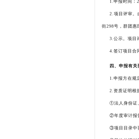
1.
申报时间：
2.
项目评审。
街
298
号，
群团惠
3.
公示。项目
4.
签订项目合
四、申报有关
1.
申报方在规
2.
资质证明根
①
法人身份证
②
年度审计报
③
项目目录中