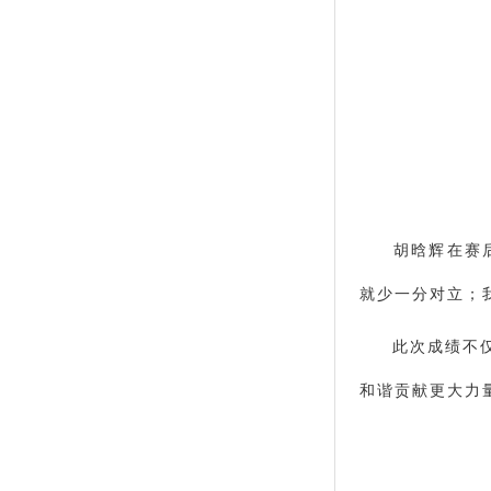
胡晗辉在赛后采
就少一分对立；
此次成绩不仅展
和谐贡献更大力